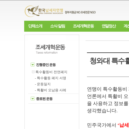
단체소개
소식·알림
조세개혁운동
연말정산
계
청와대 특수
진행중인 운동
특수활동비 전면폐지
- 특수활동 폐지 서명
- 운동일지
연맹이 특수활동비 
- 특활비 오남용 사례
언론에서 특활비 오
종료된 운동
을 사용하고 정보를
생각했습니다.
민주국가에서
‘납세