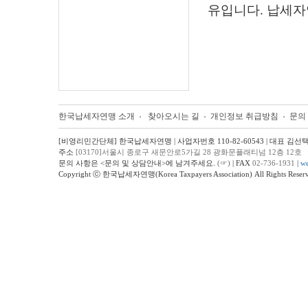
유입니다. 납세자
한국납세자연맹 소개
찾아오시는 길
개인정보 취급방침
문의
[비영리민간단체] 한국납세자연맹 | 사업자번호 110-82-60543 | 대표 김선
주소
[03170]서울시 종로구 새문안로5가길 28 광화문플래티넘 12층 12호
문의 사항은 <문의 및 상담안내>에 남겨주세요.
(☞)
| FAX
02-736-1931
|
we
Copyright ⓒ 한국납세자연맹(Korea Taxpayers Association) All Rights Reserv