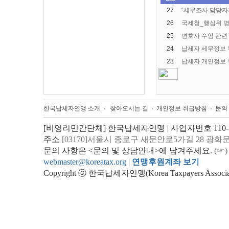
27
“세무조사 담당자
26
국세청_행심위 명
25
변호사 수임 관련 
24
납세자 세무정보 
23
납세자 개인정보 
한국납세자연맹 소개
찾아오시는 길
개인정보 취급방침
문의
[비영리민간단체] 한국납세자연맹 | 사업자번호 110-82
주소
[03170]서울시 종로구 새문안로5가길 28 광화
문의 사항은 <문의 및 상담안내>에 남겨주세요.
(☞)
webmaster@koreatax.org
|
연맹후원계좌 보기
Copyright ⓒ 한국납세자연맹(Korea Taxpayers Association