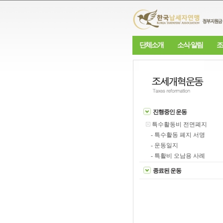
단체소개
소식·알림
조
진행중인 운동
특수활동비 전면폐지
- 특수활동 폐지 서명
- 운동일지
- 특활비 오남용 사례
종료된 운동