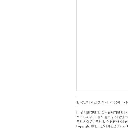
한국납세자연맹 소개
찾아오시
[비영리민간단체] 한국납세자연맹 | 사업자
주소
[03170]서울시 종로구 새문안로
문의 사항은 <문의 및 상담안내>에 
Copyright ⓒ 한국납세자연맹(Korea Taxpay