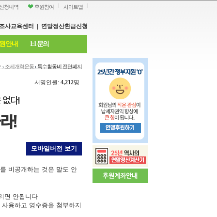
신청내역
후원참여
사이트맵
조사교육센터
|
연말정산환급신청
원안내
1:1 문의
조세개혁운동
특수활동비 전면폐지
서명인원:
4,212
명
 없다!
라!
모바일버전 보기
를 비공개하는 것은 말도 안
누리면 안됩니다
로 사용하고 영수증을 첨부하지