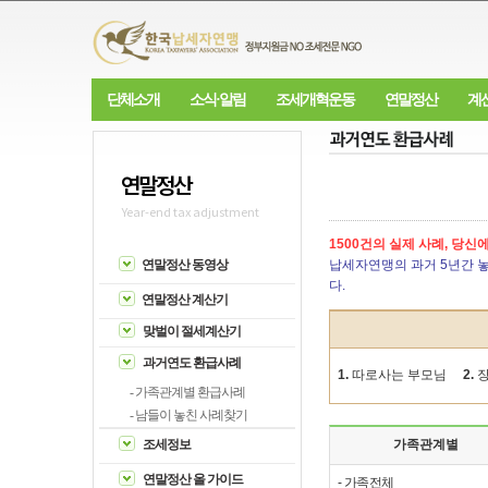
단체소개
소식·알림
조세개혁운동
연말정산
계
연말정산
Year-end tax adjustment
1500건의 실제 사례, 당신
연말정산 동영상
납세자연맹의 과거 5년간 놓
다.
연말정산 계산기
맞벌이 절세계산기
과거연도 환급사례
1.
따로사는 부모님
2.
- 가족관계별 환급사례
- 남들이 놓친 사례찾기
조세정보
가족관계별
연말정산 올 가이드
-
가족전체