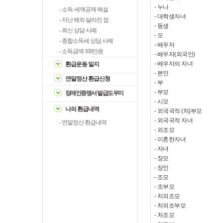
-
누나
- 소득·세액공제 해설
-
대학생자녀
- 지난 해와 달라진 점
-
동생
- 최신 상담 사례
-
모
- 종합소득세 상담 사례
-
배우자
- 소득금액 100만원
-
배우자(외국인)
-
배우자의 자녀
환급운동 일지
-
본인
연말정산 환급신청
-
부
-
부모
장애인증명서 발급도우미
-
시모
나의 환급내역
-
외국국적 (처)부모
-
외국국적 자녀
- 연말정산 환급내역
-
외조모
-
이혼한자녀
-
자녀
-
장모
-
장인
-
조모
-
조부모
-
처외조모
-
처외조부모
-
처조모