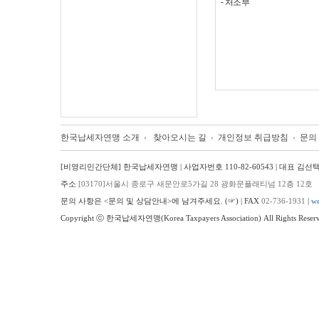
-
처조부
한국납세자연맹 소개
찾아오시는 길
개인정보 취급방침
문의
[비영리민간단체] 한국납세자연맹 | 사업자번호 110-82-60543 | 대표 김선
주소
[03170]서울시 종로구 새문안로5가길 28 광화문플래티넘 12층 12호
문의 사항은 <문의 및 상담안내>에 남겨주세요.
(☞)
| FAX
02-736-1931
|
we
Copyright ⓒ 한국납세자연맹(Korea Taxpayers Association) All Rights Reserv