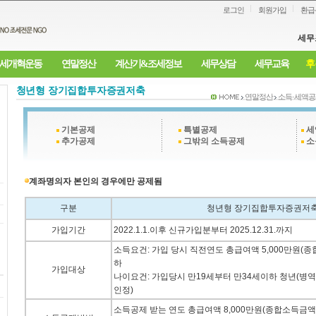
로그인
회원가입
환급
세무
세개혁운동
연말정산
계산기&조세정보
세무상담
세무교육
후
청년형 장기집합투자증권저축
연말정산
소득·세액공
기본공제
특별공제
세
추가공제
그밖의 소득공제
소
계좌명의자 본인의 경우에만 공제됨
구분
청년형 장기집합투자증권저
가입기간
2022.1.1.이후 신규가입분부터 2025.12.31.까지
소득요건: 가입 당시 직전연도 총급여액 5,000만원(종
하
가입대상
나이요건: 가입당시 만19세부터 만34세이하 청년(병역
인정)
소득공제 받는 연도 총급여액 8,000만원(종합소득금액 