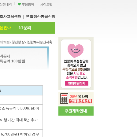
신청내역
후원참여
사이트맵
조사교육센터
|
연말정산환급신청
원안내
1:1 문의
제 해설
청년형 장기집합투자증권저축
액공제
득금액 100만원
축
합소득금액 3,800만원)이
이행기간 최대 6년 추가
6,700만원) 이하인 경우