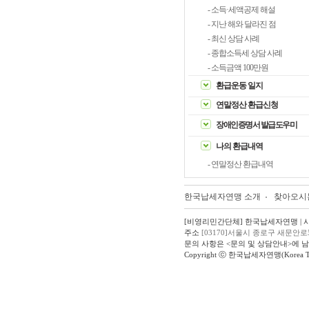
- 소득·세액공제 해설
- 지난 해와 달라진 점
- 최신 상담 사례
- 종합소득세 상담 사례
- 소득금액 100만원
환급운동 일지
연말정산 환급신청
장애인증명서 발급도우미
나의 환급내역
- 연말정산 환급내역
한국납세자연맹 소개
찾아오시
[비영리민간단체] 한국납세자연맹 | 사업자
주소
[03170]서울시 종로구 새문안로
문의 사항은 <문의 및 상담안내>에 
Copyright ⓒ 한국납세자연맹(Korea Taxpay