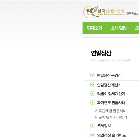
단체소개
소식·알림
조
연말정산
Year-end tax adjustment
연말정산 동영상
연말정산 계산기
맞벌이 절세계산기
과거연도 환급사례
- 가족관계별 환급사례
- 남들이 놓친 사례찾기
조세정보
연말정산 올 가이드