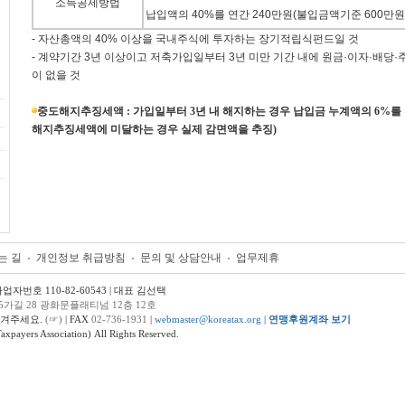
소득공제방법
납입액의 40%를 연간 240만원(불입금액기준 600만
- 자산총액의 40% 이상을 국내주식에 투자하는 장기적립식펀드일 것
- 계약기간 3년 이상이고 저축가입일부터 3년 미만 기간 내에 원금·이자·배당·
이 없을 것
중도해지추징세액 : 가입일부터 3년 내 해지하는 경우 납입금 누계액의 6%를
해지추징세액에 미달하는 경우 실제 감면액을 추징)
는 길
개인정보 취급방침
문의 및 상담안내
업무제휴
번호 110-82-60543 | 대표 김선택
5가길 28 광화문플래티넘 12층 12호
남겨주세요.
(☞)
| FAX
02-736-1931
|
webmaster@koreatax.org
|
연맹후원계좌 보기
ers Association) All Rights Reserved.