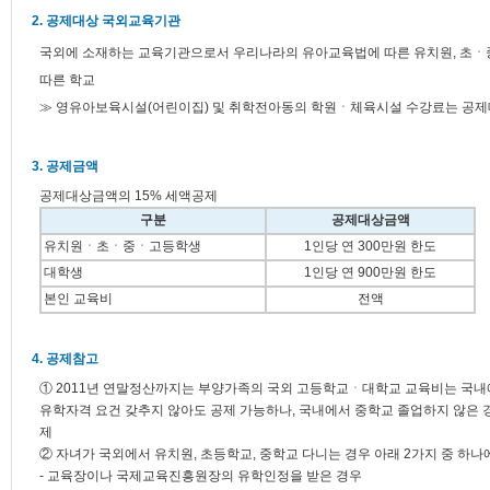
2. 공제대상 국외교육기관
국외에 소재하는 교육기관으로서 우리나라의 유아교육법에 따른 유치원, 초
따른 학교
≫ 영유아보육시설(어린이집) 및 취학전아동의 학원ㆍ체육시설 수강료는 공제
3. 공제금액
공제대상금액의 15% 세액공제
구분
공제대상금액
유치원ㆍ초ㆍ중ㆍ고등학생
1인당 연 300만원 한도
대학생
1인당 연 900만원 한도
본인 교육비
전액
4. 공제참고
① 2011년 연말정산까지는 부양가족의 국외 고등학교ㆍ대학교 교육비는 국내
유학자격 요건 갖추지 않아도 공제 가능하나, 국내에서 중학교 졸업하지 않은 
제
② 자녀가 국외에서 유치원, 초등학교, 중학교 다니는 경우 아래 2가지 중 하
- 교육장이나 국제교육진흥원장의 유학인정을 받은 경우