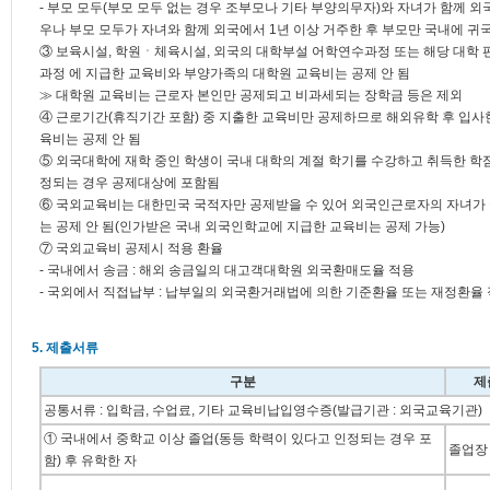
- 부모 모두(부모 모두 없는 경우 조부모나 기타 부양의무자)와 자녀가 함께 
우나 부모 모두가 자녀와 함께 외국에서 1년 이상 거주한 후 부모만 국내에 귀
③ 보육시설, 학원ㆍ체육시설, 외국의 대학부설 어학연수과정 또는 해당 대학 
과정 에 지급한 교육비와 부양가족의 대학원 교육비는 공제 안 됨
≫ 대학원 교육비는 근로자 본인만 공제되고 비과세되는 장학금 등은 제외
④ 근로기간(휴직기간 포함) 중 지출한 교육비만 공제하므로 해외유학 후 입사
육비는 공제 안 됨
⑤ 외국대학에 재학 중인 학생이 국내 대학의 계절 학기를 수강하고 취득한 학
정되는 경우 공제대상에 포함됨
⑥ 국외교육비는 대한민국 국적자만 공제받을 수 있어 외국인근로자의 자녀가
는 공제 안 됨(인가받은 국내 외국인학교에 지급한 교육비는 공제 가능)
⑦ 국외교육비 공제시 적용 환율
- 국내에서 송금 : 해외 송금일의 대고객대학원 외국환매도율 적용
- 국외에서 직접납부 : 납부일의 외국환거래법에 의한 기준환율 또는 재정환율
5. 제출서류
구분
제
공통서류 : 입학금, 수업료, 기타 교육비납입영수증(발급기관 : 외국교육기관)
① 국내에서 중학교 이상 졸업(동등 학력이 있다고 인정되는 경우 포
졸업장
함) 후 유학한 자