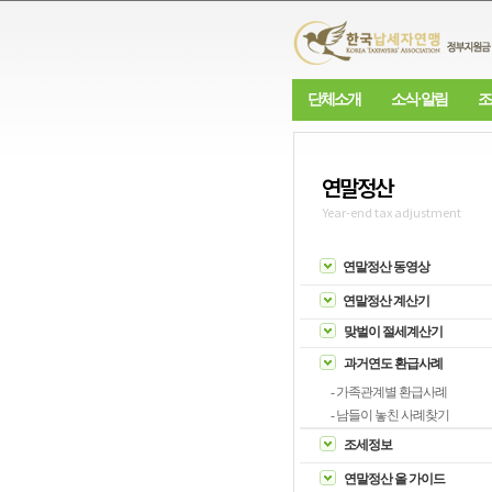
단체소개
소식·알림
조
연말정산
Year-end tax adjustment
연말정산 동영상
연말정산 계산기
맞벌이 절세계산기
과거연도 환급사례
- 가족관계별 환급사례
- 남들이 놓친 사례찾기
조세정보
연말정산 올 가이드