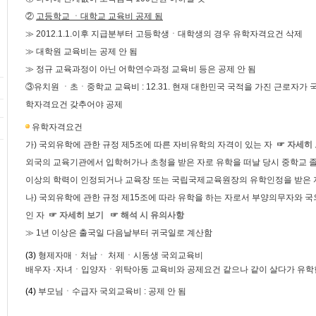
②
고등학교 ㆍ대학교 교육비 공제 됨
≫ 2012.1.1.이후 지급분부터 고등학생ㆍ대학생의 경우 유학자격요건 삭제
≫ 대학원 교육비는 공제 안 됨
≫ 정규 교육과정이 아닌 어학연수과정 교육비 등은 공제 안 됨
③유치원 ㆍ초ㆍ중학교 교육비 : 12.31. 현재 대한민국 국적을 가진 근로자가
학자격요건 갖추어야 공제
유학자격요건
가) 국외유학에 관한 규정 제5조에 따른 자비유학의 자격이 있는 자
☞ 자세히
외국의 교육기관에서 입학허가나 초청을 받은 자로 유학을 떠날 당시 중학교 
이상의 학력이 인정되거나 교육장 또는 국립국제교육원장의 유학인정을 받은 
나) 국외유학에 관한 규정 제15조에 따라 유학을 하는 자로서 부양의무자와 국
인 자
☞ 자세히 보기
☞ 해석 시 유의사항
≫ 1년 이상은 출국일 다음날부터 귀국일로 계산함
(3)
형제자매ㆍ처남ㆍ 처제ㆍ시동생 국외교육비
배우자 ·자녀ㆍ입양자ㆍ위탁아동 교육비와 공제요건 같으나 같이 살다가 유학
(4)
부모님ㆍ수급자 국외교육비 : 공제 안 됨