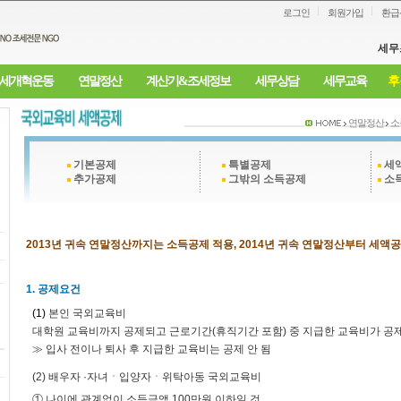
로그인
회원가입
환급
세무
세개혁운동
연말정산
계산기&조세정보
세무상담
세무교육
후
연말정산
소
기본공제
특별공제
세
추가공제
그밖의 소득공제
소득
2013년 귀속 연말정산까지는 소득공제 적용, 2014년 귀속 연말정산부터 세액
1. 공제요건
(1)
본인 국외교육비
대학원 교육비까지 공제되고 근로기간(휴직기간 포함) 중 지급한 교육비가 공
≫ 입사 전이나 퇴사 후 지급한 교육비는 공제 안 됨
(2) 배우자 ·자녀ㆍ입양자ㆍ위탁아동 국외교육비
① 나이에 관계없이 소득금액 100만원 이하일 것