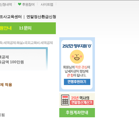
신청내역
후원참여
사이트맵
조사교육센터
|
연말정산환급신청
원안내
1:1 문의
득·세액공제 해설
국외교육비 세액공제
액공제
금액 100만원
공제 적용
제됨